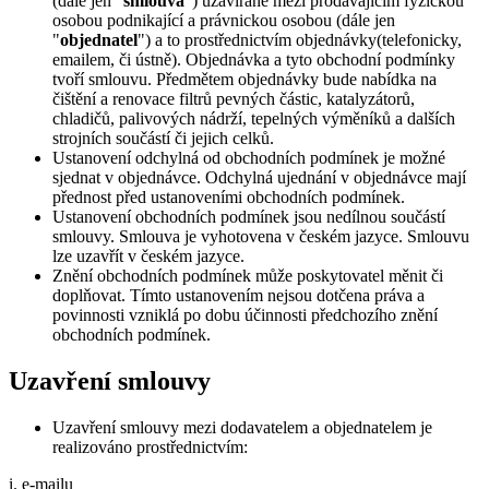
(dále jen "
smlouva
") uzavírané mezi prodávajícím fyzickou
osobou podnikající a právnickou osobou (dále jen
"
objednatel
") a to prostřednictvím objednávky(telefonicky,
emailem, či ústně). Objednávka a tyto obchodní podmínky
tvoří smlouvu. Předmětem objednávky bude nabídka na
čištění a renovace filtrů pevných částic, katalyzátorů,
chladičů, palivových nádrží, tepelných výměníků a dalších
strojních součástí či jejich celků.
Ustanovení odchylná od obchodních podmínek je možné
sjednat v objednávce. Odchylná ujednání v objednávce mají
přednost před ustanoveními obchodních podmínek.
Ustanovení obchodních podmínek jsou nedílnou součástí
smlouvy. Smlouva je vyhotovena v českém jazyce. Smlouvu
lze uzavřít v českém jazyce.
Znění obchodních podmínek může poskytovatel měnit či
doplňovat. Tímto ustanovením nejsou dotčena práva a
povinnosti vzniklá po dobu účinnosti předchozího znění
obchodních podmínek.
Uzavření smlouvy
Uzavření smlouvy mezi dodavatelem a objednatelem je
realizováno prostřednictvím:
i. e-mailu