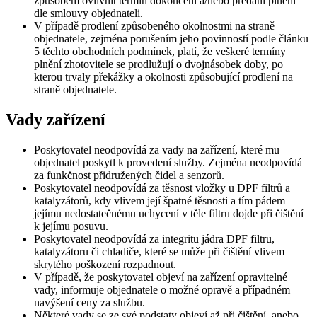
způsobem ovlivnit termín dokončení a/nebo předání plnění
dle smlouvy objednateli.
V případě prodlení způsobeného okolnostmi na straně
objednatele, zejména porušením jeho povinností podle článku
5 těchto obchodních podmínek, platí, že veškeré termíny
plnění zhotovitele se prodlužují o dvojnásobek doby, po
kterou trvaly překážky a okolnosti způsobující prodlení na
straně objednatele.
Vady zařízení
Poskytovatel neodpovídá za vady na zařízení, které mu
objednatel poskytl k provedení služby. Zejména neodpovídá
za funkčnost přidružených čidel a senzorů.
Poskytovatel neodpovídá za těsnost vložky u DPF filtrů a
katalyzátorů, kdy vlivem její špatné těsnosti a tím pádem
jejímu nedostatečnému uchycení v těle filtru dojde při čištění
k jejímu posuvu.
Poskytovatel neodpovídá za integritu jádra DPF filtru,
katalyzátoru či chladiče, které se může při čištění vlivem
skrytého poškození rozpadnout.
V případě, že poskytovatel objeví na zařízení opravitelné
vady, informuje objednatele o možné opravě a případném
navýšení ceny za službu.
Některé vady se ze své podstaty objeví až při čištění, anebo