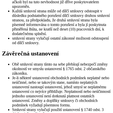
ačkoli byl na tuto nevhodnost již dříve poskytovatelem
upozorněn.
Každá smluvní strana může od dílčí smlouvy odstoupit v
důsledku podstatného porušení dílčí smlouvy druhou smluvní
stranou, za předpokladu, že druhá smluvní strana byla
písemně informována o tomto porušení a byla jí poskytnuta
přiměřená lhůta, ne kratší než deset (10) pracovních dní, k
dodatečnému splnění.
smluvní strany vylučují ostatní zákonné možnosti odstoupení
od dílčí smlouvy.
Závěrečná ustanovení
Obě smluvní strany tímto na sebe přebírají nebezpečí změny
okolností ve smyslu ustanovení § 1765 odst. 2 občanského
zákoníku.
Je-li některé ustanovení obchodních podmínek neplatné nebo
neúčinné, nebo se takovým stane, namísto neplatných
ustanovení nastoupí ustanovení, jehož smysl se neplatnému
ustanovení co nejvíce přibližuje. Neplatností nebo neúčinností
jednoho ustanovení není dotknutá platnost ostatních
ustanovení. Změny a doplňky smlouvy či obchodních
podmínek vyžadují písemnou formu.
Smluvní strany vylučují použití ustanovení § 1740 odst. 3