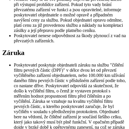
při výstupní prohlídce zařízení. Pokud tyto vady brání
převzatému zařízení ve funkci a jsou opravitelné, informuje
poskytovatel objednatele o možné opravě a případném
navýšení ceny za službu. Pokud objednatel opravu odmítne,
platí cenu za již provedenou službu a náklady na kompletaci
zásilky a její přepravu podle platného ceníku.
Poskytovatel nenese odpovědnost za škody plynoucí z vad na
převzatých zařízeních.
Záruka
Poskytovatel poskytuje objednateli záruku na službu "čištění
filtru pevných částic (DPF)" v délce dvou let od převzetí
vyčištěného zařízení objednatelem, nebo 100.000 km užívání
daného filtru pevných částic v příslušném zařízení podle toho,
co nastane dříve. Poskytovatel odpovídá za skutečnost, že
došlo k vyčištění filtru, o čemž je vystaven protokol s
měřením hodnot propustnosti filtru před čištěním a po
vyčištění. Záruka se vztahuje na kvalitu vyčištění filtru
pevných částic, u kterého poskytovatel zaručuje, že byl
vyčištěn v souladu s předloženým protokolem. Objednatel
bere na vědomí, že čištěné zařízení je součástí širšího celku,
který jako takový musí být plně funkční. V opačném případě
dojde v brzké době k opětovnému zanesení, na což se záruka