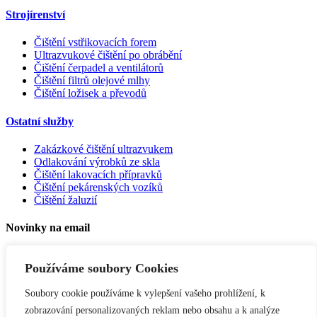
Strojírenství
Čištění vstřikovacích forem
Ultrazvukové čištění po obrábění
Čištění čerpadel a ventilátorů
Čištění filtrů olejové mlhy
Čištění ložisek a převodů
Ostatní služby
Zakázkové čištění ultrazvukem
Odlakování výrobků ze skla
Čištění lakovacích přípravků
Čištění pekárenských vozíků
Čištění žaluzií
Novinky na email
Používáme soubory Cookies
Soubory cookie používáme k vylepšení vašeho prohlížení, k
zobrazování personalizovaných reklam nebo obsahu a k analýze