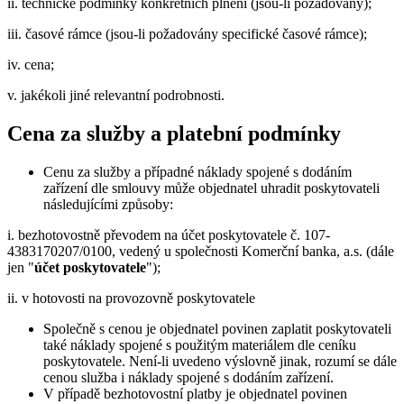
ii. technické podmínky konkrétních plnění (jsou-li požadovány);
iii. časové rámce (jsou-li požadovány specifické časové rámce);
iv. cena;
v. jakékoli jiné relevantní podrobnosti.
Cena za služby a platební podmínky
Cenu za služby a případné náklady spojené s dodáním
zařízení dle smlouvy může objednatel uhradit poskytovateli
následujícími způsoby:
i. bezhotovostně převodem na účet poskytovatele č. 107-
4383170207/0100, vedený u společnosti Komerční banka, a.s. (dále
jen "
účet poskytovatele
");
ii. v hotovosti na provozovně poskytovatele
Společně s cenou je objednatel povinen zaplatit poskytovateli
také náklady spojené s použitým materiálem dle ceníku
poskytovatele. Není-li uvedeno výslovně jinak, rozumí se dále
cenou služba i náklady spojené s dodáním zařízení.
V případě bezhotovostní platby je objednatel povinen