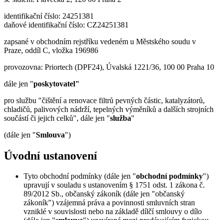
identifikační číslo: 24251381
daňové identifikační číslo: CZ24251381
zapsané v obchodním rejstříku vedeném u Městského soudu v
Praze, oddíl C, vložka 196986
provozovna: Priortech (DPF24), Úvalská 1221/36, 100 00 Praha 10
dále jen "
poskytovatel"
pro službu "čištění a renovace filtrů pevných částic, katalyzátorů,
chladičů, palivových nádrží, tepelných výměníků a dalších strojních
součástí či jejich celků", dále jen "
služba
"
(dále jen "
Smlouva
")
Úvodní ustanovení
Tyto obchodní podmínky (dále jen "
obchodní podmínky
")
upravují v souladu s ustanovením § 1751 odst. 1 zákona č.
89/2012 Sb., občanský zákoník (dále jen "občanský
zákoník") vzájemná práva a povinnosti smluvních stran
vzniklé v souvislosti nebo na základě dílčí smlouvy o dílo