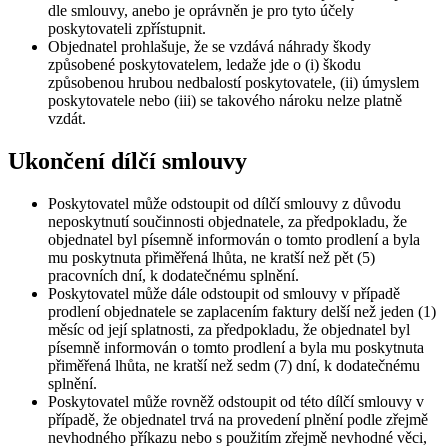
dle smlouvy, anebo je oprávněn je pro tyto účely
poskytovateli zpřístupnit.
Objednatel prohlašuje, že se vzdává náhrady škody
způsobené poskytovatelem, ledaže jde o (i) škodu
způsobenou hrubou nedbalostí poskytovatele, (ii) úmyslem
poskytovatele nebo (iii) se takového nároku nelze platně
vzdát.
Ukončení dílčí smlouvy
Poskytovatel může odstoupit od dílčí smlouvy z důvodu
neposkytnutí součinnosti objednatele, za předpokladu, že
objednatel byl písemně informován o tomto prodlení a byla
mu poskytnuta přiměřená lhůta, ne kratší než pět (5)
pracovních dní, k dodatečnému splnění.
Poskytovatel může dále odstoupit od smlouvy v případě
prodlení objednatele se zaplacením faktury delší než jeden (1)
měsíc od její splatnosti, za předpokladu, že objednatel byl
písemně informován o tomto prodlení a byla mu poskytnuta
přiměřená lhůta, ne kratší než sedm (7) dní, k dodatečnému
splnění.
Poskytovatel může rovněž odstoupit od této dílčí smlouvy v
případě, že objednatel trvá na provedení plnění podle zřejmě
nevhodného příkazu nebo s použitím zřejmě nevhodné věci,