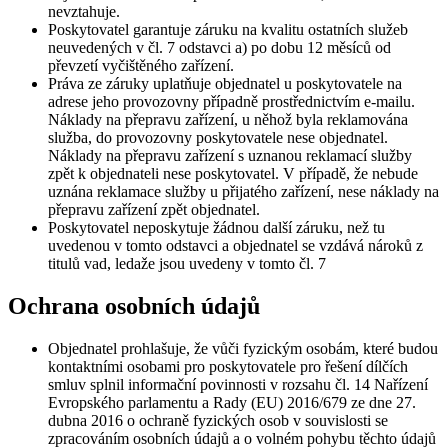
nevztahuje.
Poskytovatel garantuje záruku na kvalitu ostatních služeb
neuvedených v čl. 7 odstavci a) po dobu 12 měsíců od
převzetí vyčištěného zařízení.
Práva ze záruky uplatňuje objednatel u poskytovatele na
adrese jeho provozovny případně prostřednictvím e-mailu.
Náklady na přepravu zařízení, u něhož byla reklamována
služba, do provozovny poskytovatele nese objednatel.
Náklady na přepravu zařízení s uznanou reklamací služby
zpět k objednateli nese poskytovatel. V případě, že nebude
uznána reklamace služby u přijatého zařízení, nese náklady na
přepravu zařízení zpět objednatel.
Poskytovatel neposkytuje žádnou další záruku, než tu
uvedenou v tomto odstavci a objednatel se vzdává nároků z
titulů vad, ledaže jsou uvedeny v tomto čl. 7
Ochrana osobních údajů
Objednatel prohlašuje, že vůči fyzickým osobám, které budou
kontaktními osobami pro poskytovatele pro řešení dílčích
smluv splnil informační povinnosti v rozsahu čl. 14 Nařízení
Evropského parlamentu a Rady (EU) 2016/679 ze dne 27.
dubna 2016 o ochraně fyzických osob v souvislosti se
zpracováním osobních údajů a o volném pohybu těchto údajů