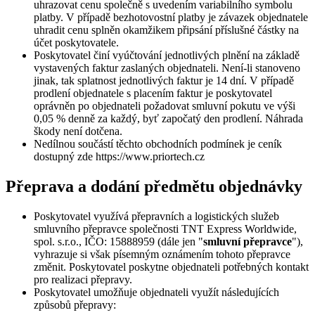
uhrazovat cenu společně s uvedením variabilního symbolu
platby. V případě bezhotovostní platby je závazek objednatele
uhradit cenu splněn okamžikem připsání příslušné částky na
účet poskytovatele.
Poskytovatel činí vyúčtování jednotlivých plnění na základě
vystavených faktur zaslaných objednateli. Není-li stanoveno
jinak, tak splatnost jednotlivých faktur je 14 dní. V případě
prodlení objednatele s placením faktur je poskytovatel
oprávněn po objednateli požadovat smluvní pokutu ve výši
0,05 % denně za každý, byť započatý den prodlení. Náhrada
škody není dotčena.
Nedílnou součástí těchto obchodních podmínek je ceník
dostupný zde https://www.priortech.cz
Přeprava a dodání předmětu objednávky
Poskytovatel využívá přepravních a logistických služeb
smluvního přepravce společnosti TNT Express Worldwide,
spol. s.r.o., IČO: 15888959 (dále jen "
smluvní přepravce
"),
vyhrazuje si však písemným oznámením tohoto přepravce
změnit. Poskytovatel poskytne objednateli potřebných kontakt
pro realizaci přepravy.
Poskytovatel umožňuje objednateli využít následujících
způsobů přepravy: