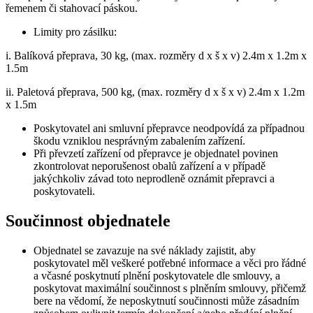
řemenem či stahovací páskou.
Limity pro zásilku:
i. Balíková přeprava, 30 kg, (max. rozměry d x š x v) 2.4m x 1.2m x
1.5m
ii. Paletová přeprava, 500 kg, (max. rozměry d x š x v) 2.4m x 1.2m
x 1.5m
Poskytovatel ani smluvní přepravce neodpovídá za případnou
škodu vzniklou nesprávným zabalením zařízení.
Při převzetí zařízení od přepravce je objednatel povinen
zkontrolovat neporušenost obalů zařízení a v případě
jakýchkoliv závad toto neprodleně oznámit přepravci a
poskytovateli.
Součinnost objednatele
Objednatel se zavazuje na své náklady zajistit, aby
poskytovatel měl veškeré potřebné informace a věci pro řádné
a včasné poskytnutí plnění poskytovatele dle smlouvy, a
poskytovat maximální součinnost s plněním smlouvy, přičemž
bere na vědomí, že neposkytnutí součinnosti může zásadním