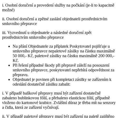
i. Osobní doručení a provedení služby na počkání (je-li to kapacitně
možné)
ii. Osobní doručení a zpětné zaslání objednateli prostřednictvím
smluvního přepravce
iii. Vyzvednutí u objednatele a následné doručení zpět
prostřednictvím smluvního přepravce
Na přání Objednatele za příplatek Poskytovatel pojišťuje u
smluvního přepravce nepaletové zásilky na částku maximálně
50 000,- Kč, paletové zásilky na částku maximálně 200 000,-
Kč.
Při řešení případné škody při přepravě záleží na posouzení
smluvního přepravce, poskytovatel nepřebírá odpovědnost za
přepravu.
Objednatel je povinen při kompletaci zásilky se zařízením k
odeslání dostatečně zásilku zabalit:
i. V případě balíkové přepravy musí být zařízení dostatečně
zabaleno bublinkovou fólií, a přebaleno elastickou fólií, případně
vloženo do kartonové krabice. Zvláštní důraz je třeba mít na senzory
a čidla, která ze zařízení vyčnívají.
ii. V případě paletové přepravy musí být zařízení na paletě zajištěno