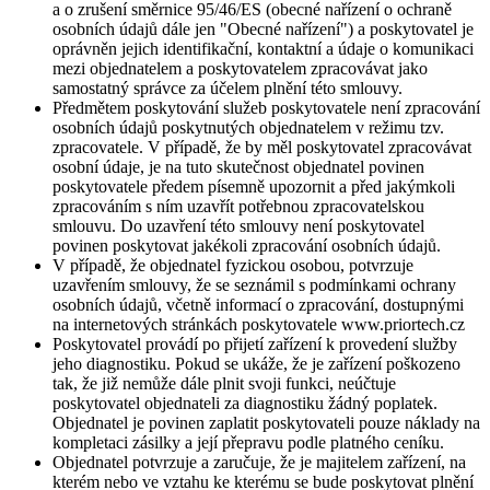
a o zrušení směrnice 95/46/ES (obecné nařízení o ochraně
osobních údajů dále jen "Obecné nařízení") a poskytovatel je
oprávněn jejich identifikační, kontaktní a údaje o komunikaci
mezi objednatelem a poskytovatelem zpracovávat jako
samostatný správce za účelem plnění této smlouvy.
Předmětem poskytování služeb poskytovatele není zpracování
osobních údajů poskytnutých objednatelem v režimu tzv.
zpracovatele. V případě, že by měl poskytovatel zpracovávat
osobní údaje, je na tuto skutečnost objednatel povinen
poskytovatele předem písemně upozornit a před jakýmkoli
zpracováním s ním uzavřít potřebnou zpracovatelskou
smlouvu. Do uzavření této smlouvy není poskytovatel
povinen poskytovat jakékoli zpracování osobních údajů.
V případě, že objednatel fyzickou osobou, potvrzuje
uzavřením smlouvy, že se seznámil s podmínkami ochrany
osobních údajů, včetně informací o zpracování, dostupnými
na internetových stránkách poskytovatele www.priortech.cz
Poskytovatel provádí po přijetí zařízení k provedení služby
jeho diagnostiku. Pokud se ukáže, že je zařízení poškozeno
tak, že již nemůže dále plnit svoji funkci, neúčtuje
poskytovatel objednateli za diagnostiku žádný poplatek.
Objednatel je povinen zaplatit poskytovateli pouze náklady na
kompletaci zásilky a její přepravu podle platného ceníku.
Objednatel potvrzuje a zaručuje, že je majitelem zařízení, na
kterém nebo ve vztahu ke kterému se bude poskytovat plnění