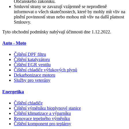
Občanského zákoníku.
Smluvní strany se zavazují vzájemně se neprodleně
informovat o všech skutečnostech, které by mohly mít vliv na
plnění povinností stran nebo mohou mít vliv na další platnost
Smlouvy.
Tyto obchodní podmínky nabývají účinnosti dne 1.12.2022.
Auto - Moto
Čištění DPF filtru
Čištění katalyzátoru
Čištění EGR ventilu
Čištění chladiče výfukových plynů
Dekarbonizace motoru
Služby pro veterány
Energetika
Čištění chladiče
Čištění výměníku bioplynové stanice
Čištění klimatizace a výparníku
Renovace tepelného výměníku
Čištění komponent pro teplárny