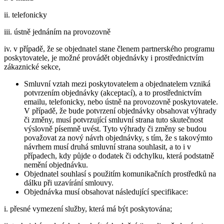
ii. telefonicky
iii. ústně jednáním na provozovně
iv. v případě, že se objednatel stane členem partnerského programu
poskytovatele, je možné provádět objednávky i prostřednictvím
zákaznické sekce,
Smluvní vztah mezi poskytovatelem a objednatelem vzniká
potvrzením objednávky (akceptací), a to prostřednictvím
emailu, telefonicky, nebo ústně na provozovně poskytovatele.
V případě, že bude potvrzení objednávky obsahovat výhrady
či změny, musí potvrzující smluvní strana tuto skutečnost
výslovně písemně uvést. Tyto výhrady či změny se budou
považovat za nový návrh objednávky, s tím, že s takovýmto
návrhem musí druhá smluvní strana souhlasit, a to i v
případech, kdy půjde o dodatek či odchylku, která podstatně
nemění objednávku.
Objednatel souhlasí s použitím komunikačních prostředků na
dálku při uzavírání smlouvy.
Objednávka musí obsahovat následující specifikace:
i. přesné vymezení služby, která má být poskytována;